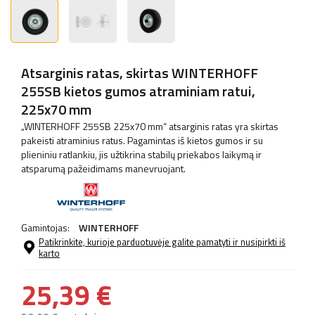
Atsarginis ratas, skirtas WINTERHOFF
255SB kietos gumos atraminiam ratui,
225x70 mm
„WINTERHOFF 255SB 225x70 mm“ atsarginis ratas yra skirtas
pakeisti atraminius ratus. Pagamintas iš kietos gumos ir su
plieniniu ratlankiu, jis užtikrina stabilų priekabos laikymą ir
atsparumą pažeidimams manevruojant.
Gamintojas:
WINTERHOFF
Patikrinkite, kurioje parduotuvėje galite pamatyti ir nusipirkti iš
karto
25,39 €