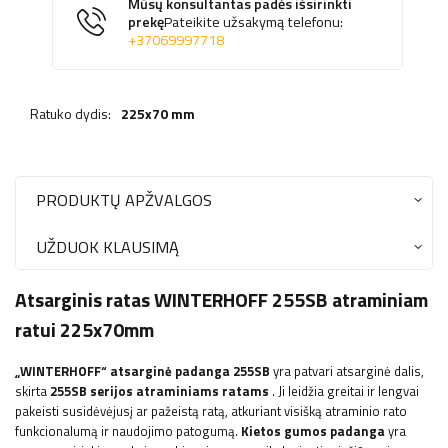
Mūsų konsultantas padės išsirinkti
prekę
Pateikite užsakymą telefonu:
+37069997718
Ratuko dydis:
225x70 mm
PRODUKTŲ APŽVALGOS
UŽDUOK KLAUSIMĄ
Atsarginis ratas WINTERHOFF 255SB atraminiam
ratui 225x70mm
„WINTERHOFF“
atsarginė padanga 255SB
yra patvari atsarginė dalis,
skirta
255SB serijos atraminiams ratams
. Ji leidžia greitai ir lengvai
pakeisti susidėvėjusį ar pažeistą ratą, atkuriant visišką atraminio rato
funkcionalumą ir naudojimo patogumą.
Kietos gumos padanga
yra