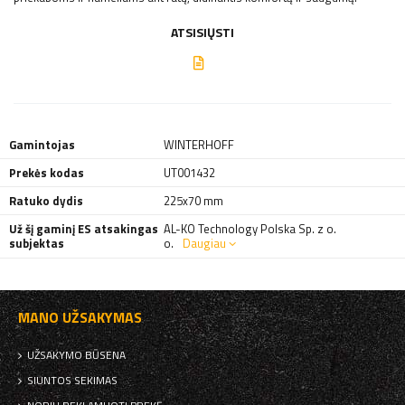
ATSISIŲSTI
Gamintojas
WINTERHOFF
Prekės kodas
UT001432
Ratuko dydis
225x70 mm
Už šį gaminį ES atsakingas
AL-KO Technology Polska Sp. z o.
subjektas
o.
Daugiau
MANO UŽSAKYMAS
UŽSAKYMO BŪSENA
SIUNTOS SEKIMAS