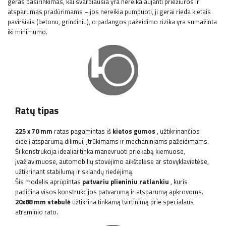
geras pasirinkimas, kai svarbiausia yra nereikalaujanti priežiūros ir
atsparumas pradūrimams – jos nereikia pumpuoti, ji gerai rieda kietais
paviršiais (betonu, grindiniu), o padangos pažeidimo rizika yra sumažinta
iki minimumo.
Ratų tipas
225 x 70 mm
ratas pagamintas iš
kietos gumos
, užtikrinančios
didelį atsparumą dilimui, įtrūkimams ir mechaniniams pažeidimams.
Ši konstrukcija idealiai tinka manevruoti priekabą kiemuose,
įvažiavimuose, automobilių stovėjimo aikštelėse ar stovyklavietėse,
užtikrinant stabilumą ir sklandų riedėjimą.
Šis modelis aprūpintas
patvariu plieniniu ratlankiu
, kuris
padidina visos konstrukcijos patvarumą ir atsparumą apkrovoms.
20x88 mm stebulė
užtikrina tinkamą tvirtinimą prie specialaus
atraminio rato.