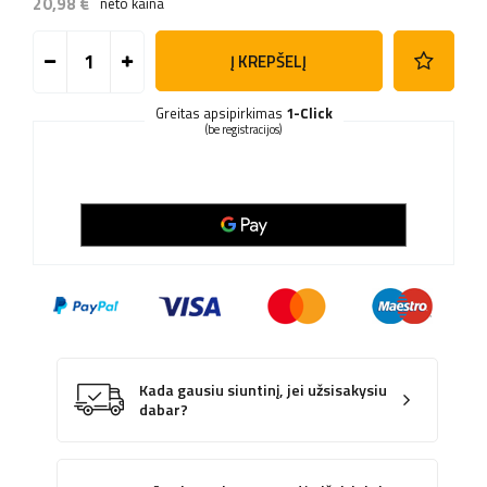
20,98 €
neto kaina
Į KREPŠELĮ
Greitas apsipirkimas
1-Click
(be registracijos)
Kada gausiu siuntinį, jei užsisakysiu
dabar?