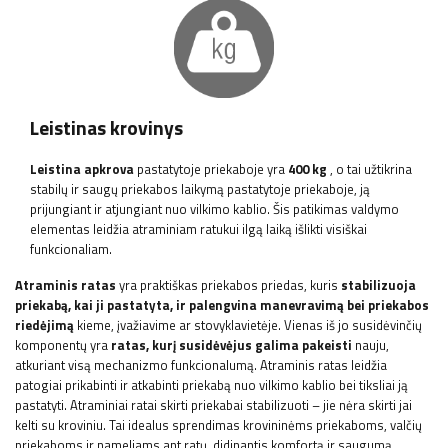
Leistinas krovinys
Leistina apkrova
pastatytoje priekaboje yra
400 kg
, o tai užtikrina
stabilų ir saugų priekabos laikymą pastatytoje priekaboje, ją
prijungiant ir atjungiant nuo vilkimo kablio. Šis patikimas valdymo
elementas leidžia atraminiam ratukui ilgą laiką išlikti visiškai
funkcionaliam.
Atraminis ratas
yra praktiškas priekabos priedas, kuris
stabilizuoja
priekabą, kai ji pastatyta, ir palengvina manevravimą bei priekabos
riedėjimą
kieme, įvažiavime ar stovyklavietėje. Vienas iš jo susidėvinčių
komponentų yra
ratas, kurį susidėvėjus galima pakeisti
nauju,
atkuriant visą mechanizmo funkcionalumą. Atraminis ratas leidžia
patogiai prikabinti ir atkabinti priekabą nuo vilkimo kablio bei tiksliai ją
pastatyti. Atraminiai ratai skirti priekabai stabilizuoti – jie nėra skirti jai
kelti su kroviniu. Tai idealus sprendimas krovininėms priekaboms, valčių
priekaboms ir nameliams ant ratų, didinantis komfortą ir saugumą.