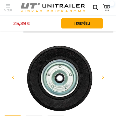
25,39 €
Į KREPŠELĮ
Atgal
Namai
Priekabų dalys ir priedai
Atraminiai ratai ir atram