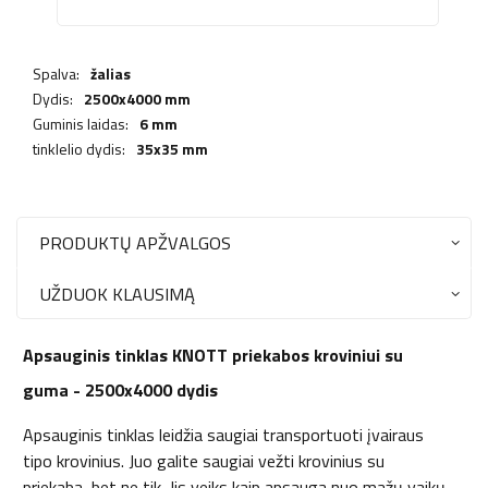
Spalva:
žalias
Dydis:
2500x4000 mm
Guminis laidas:
6 mm
tinklelio dydis:
35x35 mm
PRODUKTŲ APŽVALGOS
UŽDUOK KLAUSIMĄ
Apsauginis tinklas KNOTT priekabos kroviniui su
guma - 2500x4000 dydis
Apsauginis tinklas leidžia saugiai transportuoti įvairaus
tipo krovinius. Juo galite saugiai vežti krovinius su
priekaba, bet ne tik. Jis veiks kaip apsauga nuo mažų vaikų,