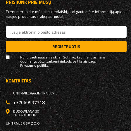
PRISIJUNK PRIE MŪSŲ
Prenumeruokite mūsų naujienlaiškį, kad gautumėte informaciją apie
naujus produktus ir akcijas nuolat.
REGISTRUOTIS
Noriu gauti naujienlaiškį el. Sutinku, kad mano asmens
duomenys būtų tvarkomi rinkodaros tikslais pagal
Privatumo politika
KONTAKTAS
UNITRAILER@UNITRAILER.LT
+37069997718
BUDOWLANA 30
20-469
LUBLIN
UNITRAILER SP. Z O.O.