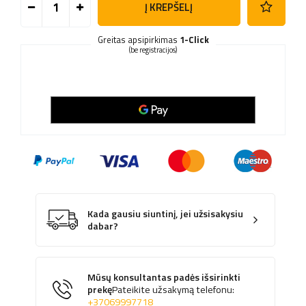
Į KREPŠELĮ
Greitas apsipirkimas
1-Click
(be registracijos)
Kada gausiu siuntinį, jei užsisakysiu
dabar?
Mūsų konsultantas padės išsirinkti
prekę
Pateikite užsakymą telefonu:
+37069997718