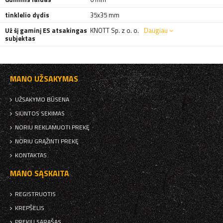
tinklelio dydis
35x35 mm
Už šį gaminį ES atsakingas
KNOTT Sp. z o. o.
Daugiau
subjektas
MANO UŽSAKYMAS
UŽSAKYMO BŪSENA
SIUNTOS SEKIMAS
NORIU REKLAMUOTI PREKĘ
NORIU GRĄŽINTI PREKĘ
KONTAKTAS
MANO SĄSKAITA
REGISTRUOTIS
KREPŠELIS
PREKIŲ SĄRAŠAS