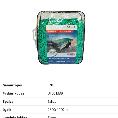
Gamintojas
KNOTT
Prekės kodas
UT001339
Spalva
žalias
Dydis
2500x4000 mm
Guminis laidas
6 mm