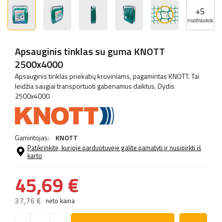
+
5
nuotraukos
Apsauginis tinklas su guma KNOTT
2500x4000
Apsauginis tinklas priekabų kroviniams, pagamintas KNOTT. Tai
leidžia saugiai transportuoti gabenamus daiktus. Dydis
2500x4000
Gamintojas:
KNOTT
Patikrinkite, kurioje parduotuvėje galite pamatyti ir nusipirkti iš
karto
45,69 €
37,76 €
neto kaina