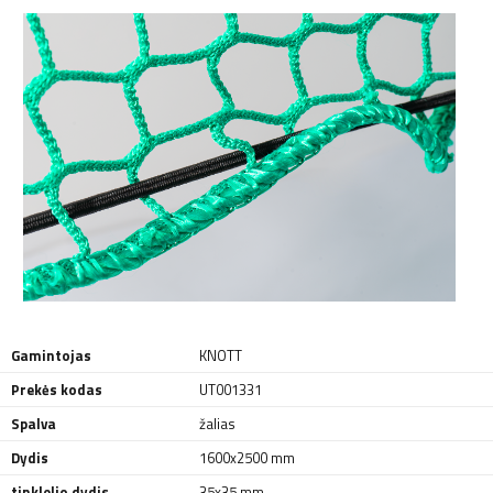
Gamintojas
KNOTT
Prekės kodas
UT001331
Spalva
žalias
Dydis
1600x2500 mm
tinklelio dydis
35x35 mm