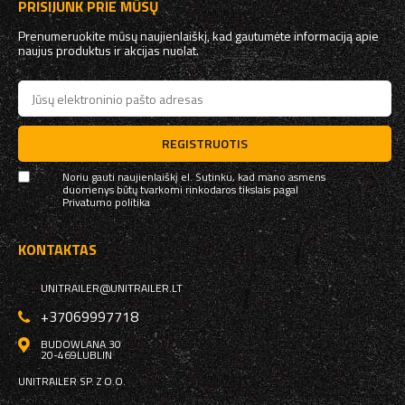
PRISIJUNK PRIE MŪSŲ
Prenumeruokite mūsų naujienlaiškį, kad gautumėte informaciją apie
naujus produktus ir akcijas nuolat.
REGISTRUOTIS
Noriu gauti naujienlaiškį el. Sutinku, kad mano asmens
duomenys būtų tvarkomi rinkodaros tikslais pagal
Privatumo politika
KONTAKTAS
UNITRAILER@UNITRAILER.LT
+37069997718
BUDOWLANA 30
20-469
LUBLIN
UNITRAILER SP. Z O.O.