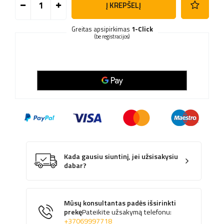
Į KREPŠELĮ
Greitas apsipirkimas
1-Click
(be registracijos)
Kada gausiu siuntinį, jei užsisakysiu
dabar?
Mūsų konsultantas padės išsirinkti
prekę
Pateikite užsakymą telefonu:
+37069997718