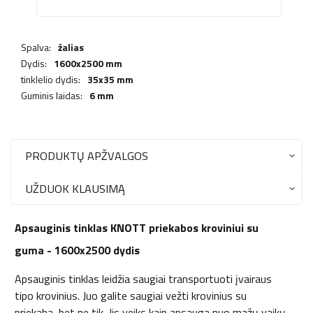
Spalva:
žalias
Dydis:
1600x2500 mm
tinklelio dydis:
35x35 mm
Guminis laidas:
6 mm
PRODUKTŲ APŽVALGOS
UŽDUOK KLAUSIMĄ
Apsauginis tinklas KNOTT priekabos kroviniui su
guma - 1600x2500 dydis
Apsauginis tinklas leidžia saugiai transportuoti įvairaus
tipo krovinius. Juo galite saugiai vežti krovinius su
priekaba, bet ne tik. Jis veiks kaip apsauga nuo mažų vaikų,