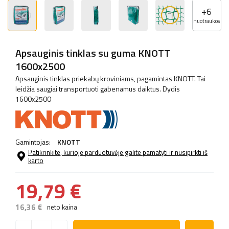
+
6
nuotraukos
Apsauginis tinklas su guma KNOTT
1600x2500
Apsauginis tinklas priekabų kroviniams, pagamintas KNOTT. Tai
leidžia saugiai transportuoti gabenamus daiktus. Dydis
1600x2500
Gamintojas:
KNOTT
Patikrinkite, kurioje parduotuvėje galite pamatyti ir nusipirkti iš
karto
19,79 €
16,36 €
neto kaina