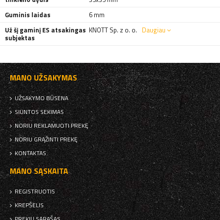
Guminis laidas
6 mm
Už šį gaminį ES atsakingas
KNOTT Sp. z o. o.
Daugiau
subjektas
MANO UŽSAKYMAS
UŽSAKYMO BŪSENA
SIUNTOS SEKIMAS
NORIU REKLAMUOTI PREKĘ
NORIU GRĄŽINTI PREKĘ
KONTAKTAS
MANO SĄSKAITA
REGISTRUOTIS
KREPŠELIS
PREKIŲ SĄRAŠAS