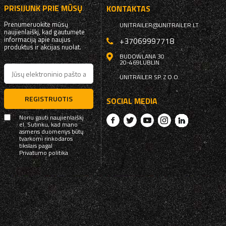
PRISIJUNK PRIE MŪSŲ
KONTAKTAS
Prenumeruokite mūsų
UNITRAILER@UNITRAILER.LT
naujienlaiškį, kad gautumėte
informaciją apie naujus
+37069997718
produktus ir akcijas nuolat.
BUDOWLANA 30
20-469
LUBLIN
UNITRAILER SP. Z O.O.
REGISTRUOTIS
SOCIAL MEDIA
Noriu gauti naujienlaiškį
el. Sutinku, kad mano
asmens duomenys būtų
tvarkomi rinkodaros
tikslais pagal
Privatumo politika