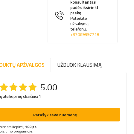
konsultantas
padės išsirinkti
prekę
Pateikite
užsakymą
telefonu:
+37069997718
DUKTŲ APŽVALGOS
UŽDUOK KLAUSIMĄ
5.00
tų atsiliepimų skaičius: 1
Parašyk savo nuomonę
site atsiliepimų
100 pt.
lojalumo programoje.