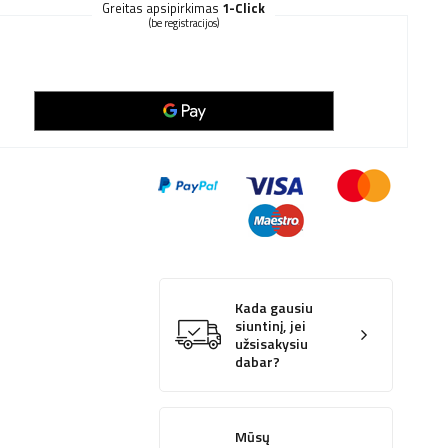
Greitas apsipirkimas
1-Click
(be registracijos)
Kada gausiu
siuntinį, jei
užsisakysiu
dabar?
Mūsų