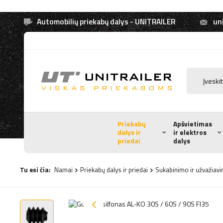
Automobilių priekabų dalys - UNITRAILER
uni
Priekabų
Apšvietimas
dalys ir
ir elektros
priedai
dalys
Tu esi čia:
Namai
Priekabų dalys ir priedai
Sukabinimo ir užvažiavi