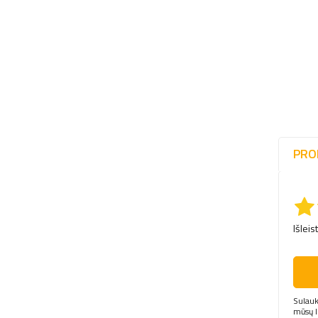
PRO
Išleis
Sulauk
mūsų 