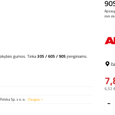
90S
Apsaug
mm ske
kokybės gumos. Tinka
30S / 60S / 90S
įrenginiams.
Pa
7,
6,52 
olska Sp. z o. o.
Daugiau