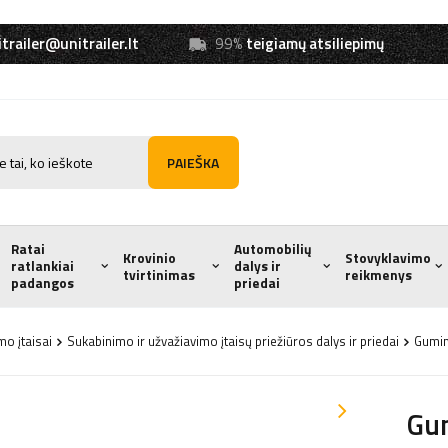
trailer@unitrailer.lt
99%
teigiamų atsiliepimų
PAIEŠKA
Ratai
Automobilių
Krovinio
Stovyklavimo
ratlankiai
dalys ir
tvirtinimas
reikmenys
padangos
priedai
mo įtaisai
Sukabinimo ir užvažiavimo įtaisų priežiūros dalys ir priedai
Gumin
Gum