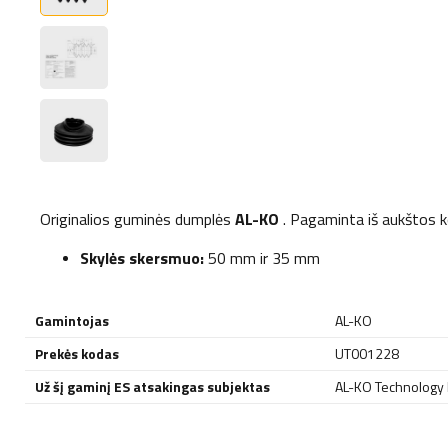
Originalios guminės dumplės
AL-KO
. Pagaminta iš aukštos 
Skylės skersmuo:
50 mm ir 35 mm
Gamintojas
AL-KO
Prekės kodas
UT001228
Už šį gaminį ES atsakingas subjektas
AL-KO Technology P