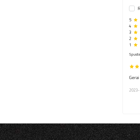
R
5
4
3
2
1
Spuste
Gerai
2023-