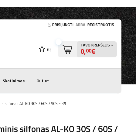
PRISIJUNGTI
ARBA
REGISTRUOTIS
TAVO KREPŠELIS
0,
€
(0)
00
Skatinimas
Outlet
is silfonas AL-KO 30S / 60S / 90S FI35
inis silfonas AL-KO 30S / 60S /