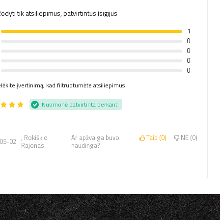
odyti tik atsiliepimus, patvirtintus įsigijus
1
0
0
0
0
lėkite įvertinimą, kad filtruotumėte atsiliepimus
Nuomonė patvirtinta perkant
, Rokiškio
Ar apžvalga buvo
Taip
0
NE
0
05-02
Rajonas
naudinga?