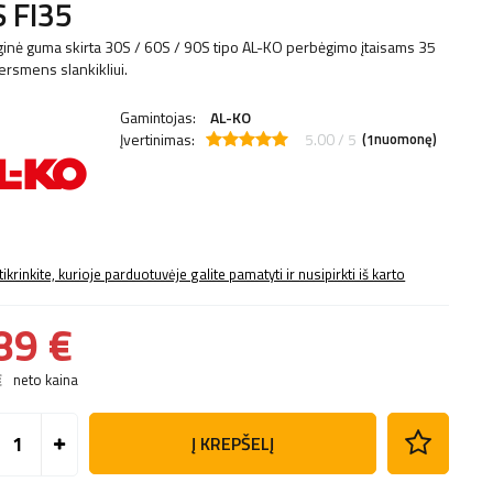
 FI35
inė guma skirta 30S / 60S / 90S tipo AL-KO perbėgimo įtaisams 35
rsmens slankikliui.
Gamintojas:
AL-KO
Įvertinimas:
5.00 / 5
(
nuomonę)
1
tikrinkite, kurioje parduotuvėje galite pamatyti ir nusipirkti iš karto
89 €
€
neto kaina
Į KREPŠELĮ