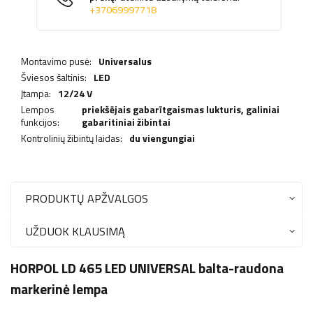
+37069997718
Montavimo pusė:
Universalus
Šviesos šaltinis:
LED
Įtampa:
12/24 V
Lempos
priekšējais gabarītgaismas lukturis,
galiniai
funkcijos:
gabaritiniai žibintai
Kontrolinių žibintų laidas:
du viengungiai
PRODUKTŲ APŽVALGOS
UŽDUOK KLAUSIMĄ
HORPOL LD 465 LED UNIVERSAL balta-raudona
markerinė lempa