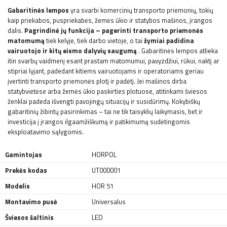
Gabaritinės lempos
yra svarbi komercinių transporto priemonių, tokių
kaip priekabos, puspriekabės, žemės ūkio ir statybos mašinos, įrangos
dalis.
Pagrindinė jų
funkcija – pagerinti transporto priemonės
matomumą
tiek kelyje, tiek darbo vietoje, o tai
žymiai padidina
vairuotojo ir kitų eismo dalyvių saugumą
. Gabaritinės lempos atlieka
itin svarbų vaidmenį esant prastam matomumui, pavyzdžiui, rūkui, naktį ar
stipriai lyjant, padedant kitiems vairuotojams ir operatoriams geriau
įvertinti transporto priemonės plotį ir padėtį. Jei mašinos dirba
statybvietėse arba žemės ūkio paskirties plotuose, atitinkami šviesos
ženklai padeda išvengti pavojingų situacijų ir susidūrimų. Kokybiškų
gabaritinių žibintų pasirinkimas – tai ne tik taisyklių laikymasis, bet ir
investicija į įrangos ilgaamžiškumą ir patikimumą sudėtingomis
eksploatavimo sąlygomis.
Gamintojas
HORPOL
Prekės kodas
UT000001
Modelis
HOR 51
Montavimo pusė
Universalus
Šviesos šaltinis
LED