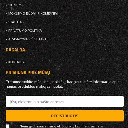
SIUNTIMAS
MOKĖJIMO BŪDAI IR KOMISINIAI
STATUTAS
PRIVATUMO POLITIKA
ATSISAKYMAS IŠ SUTARTIES
PAGALBA
KONTAKTAS
PRISIJUNK PRIE MŪSŲ
Prenumeruokite mūsų naujienlaiškį, kad gautumėte informaciją apie
naujus produktus ir akcijas nuolat.
REGISTRUOTIS
Noriu gauti naujienlaiškį el. Sutinku, kad mano asmens