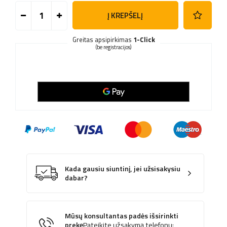
Į KREPŠELĮ
Greitas apsipirkimas
1-Click
(be registracijos)
Kada gausiu siuntinį, jei užsisakysiu
dabar?
Mūsų konsultantas padės išsirinkti
prekę
Pateikite užsakymą telefonu: