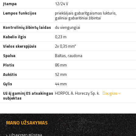
Įtampa
12/24 V
Lempos funkcijos
priekšējais gabarītgaismas lukturis
,
galiniai gabaritiniai žibintai
Kontrolinių žibintų laidas
du viengungiai
Kabelio ilgis
0,23 m
Vielos skerspjūvis
2x 0,35 mm²
Spalva
Baltas
,
raudona
Plotis
86 mm
Aukštis
52 mm
Gylis
44 mm
Už šį gaminį ES atsakingas
HORPOL A. Horeczy Sp. k.
Daugiau
subjektas
MANO UŽSAKYMAS
UŽSAKYMO BŪSENA