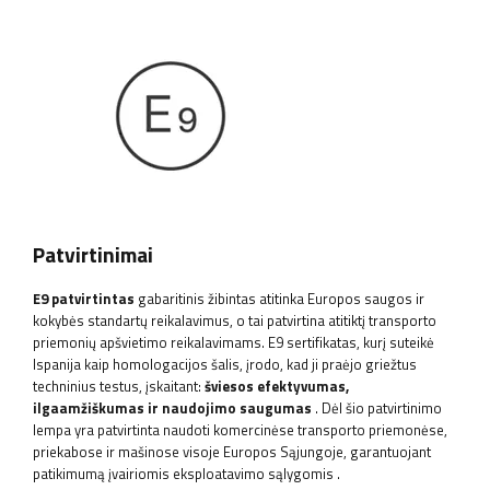
Patvirtinimai
E9 patvirtintas
gabaritinis žibintas
atitinka Europos saugos ir
kokybės standartų reikalavimus, o tai patvirtina atitiktį transporto
priemonių apšvietimo reikalavimams. E9 sertifikatas, kurį suteikė
Ispanija kaip homologacijos šalis, įrodo, kad ji praėjo griežtus
techninius testus, įskaitant:
šviesos efektyvumas,
ilgaamžiškumas ir naudojimo saugumas
. Dėl šio patvirtinimo
lempa yra patvirtinta naudoti komercinėse transporto priemonėse,
priekabose ir mašinose visoje Europos Sąjungoje, garantuojant
patikimumą įvairiomis eksploatavimo sąlygomis
.