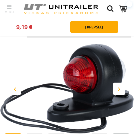
9,19 €
Į KREPŠELĮ
Atgal
Namai
Apšvietimas ir elektros dalys
Gabaritiniai žibintai