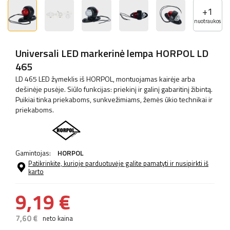
+
1
nuotraukos
Universali LED markerinė lempa HORPOL LD
465
LD 465 LED žymeklis iš HORPOL, montuojamas kairėje arba
dešinėje pusėje. Siūlo funkcijas: priekinį ir galinį gabaritinį žibintą.
Puikiai tinka priekaboms, sunkvežimiams, žemės ūkio technikai ir
priekaboms.
Gamintojas:
HORPOL
Patikrinkite, kurioje parduotuvėje galite pamatyti ir nusipirkti iš
karto
9,19 €
7,60 €
neto kaina