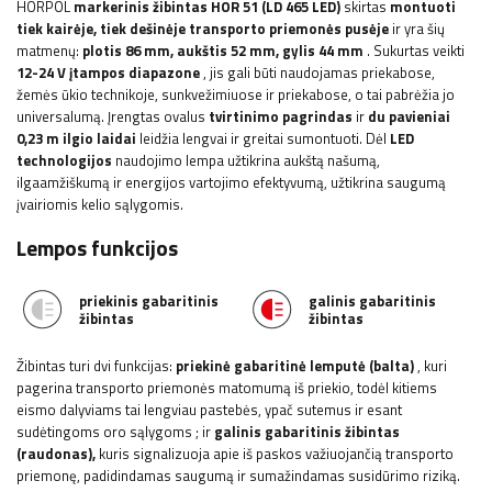
HORPOL
markerinis žibintas HOR 51 (LD 465 LED)
skirtas
montuoti
tiek kairėje, tiek dešinėje transporto priemonės pusėje
ir yra šių
matmenų:
plotis 86
mm, aukštis 52 mm, gylis 44 mm
.
Sukurtas veikti
12-24 V įtampos diapazone
, jis gali būti naudojamas priekabose,
žemės ūkio technikoje, sunkvežimiuose ir priekabose, o tai pabrėžia jo
universalumą. Įrengtas ovalus
tvirtinimo
pagrindas
ir
du pavieniai
0,23 m ilgio laidai
leidžia lengvai ir greitai sumontuoti. Dėl
LED
technologijos
naudojimo
lempa užtikrina aukštą našumą,
ilgaamžiškumą ir energijos vartojimo efektyvumą, užtikrina saugumą
įvairiomis kelio sąlygomis.
Lempos funkcijos
priekinis gabaritinis
galinis gabaritinis
žibintas
žibintas
Žibintas turi dvi funkcijas:
priekinė gabaritinė lemputė (balta)
,
kuri
pagerina transporto priemonės matomumą iš priekio, todėl kitiems
eismo dalyviams tai lengviau pastebės, ypač sutemus ir esant
sudėtingoms oro sąlygoms
; ir
galinis gabaritinis žibintas
(raudonas),
kuris signalizuoja apie iš paskos važiuojančią transporto
priemonę, padidindamas saugumą ir sumažindamas susidūrimo riziką.